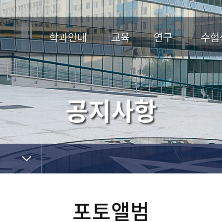
학과안내
교육
연구
수험
학과소개
학과일정
연구분야 및 연구실소개
입
학과연혁
교과과정
장학
공지사항
학과현황
수험
교수진
학생회소개
과내시설
학과소식
졸업후진로
장학금안내
포토앨범