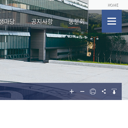
HOME
생마당
공지사항
동문회
학안내
학과 공지사항
동문과의 만남
동문과의 만남
금제도
대학원 공지사항
동문인터뷰
동문인터뷰
생 공지
자료실
동문게시판 및 링크
동문게시판 및 링크
취업정보
포토앨범
로봇동아리
학과 유튜브