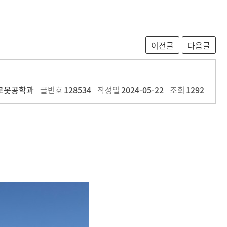
로봇공학과
글번호
128534
작성일
2024-05-22
조회
1292