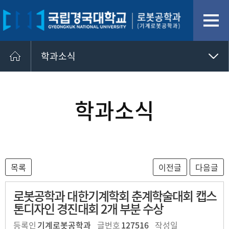
학과소식
학과소개
학과연혁
학과소식
학과안내
학과현황
교수진
학생회소개
과내시설
학과소식
로봇공학과 대한기계학회 춘계학술대회 캡스
톤디자인 경진대회 2개 부분 수상
졸업후진로
장학금안내
등록인
기계로봇공학과
글번호
127516
작성일