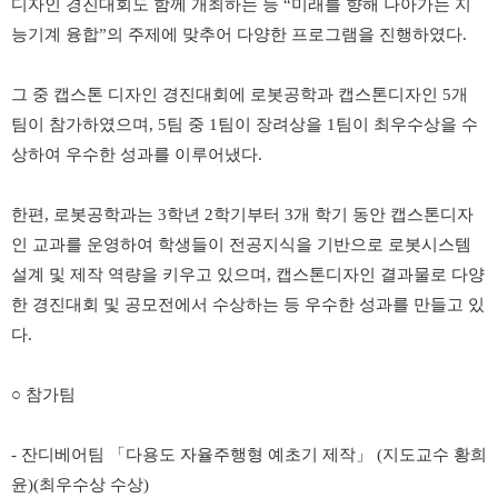
디자인 경진대회도 함께 개최하는 등
“
미래를 향해 나아가는 지
능기계 융합
”
의 주제에 맞추어 다양한 프로그램을 진행하였다
.
그 중 캡스톤 디자인 경진대회에 로봇공학과 캡스톤디자인
5
개
팀이 참가하였으며
, 5
팀 중
1
팀이 장려상을
1
팀이 최우수상을 수
상하여 우수한 성과를 이루어냈다
.
한편
,
로봇공학과는
3
학년
2
학기부터
3
개 학기 동안 캡스톤디자
인 교과를 운영하여 학생들이 전공지식을 기반으로 로봇시스템
설계 및 제작 역량을 키우고 있으며
,
캡스톤디자인 결과물로 다양
한 경진대회 및 공모전에서 수상하는 등 우수한 성과를 만들고 있
다
.
○
참가팀
-
잔디베어팀
「
다용도 자율주행형 예초기 제작
」
(
지도교수 황희
윤
)(
최우수상 수상
)