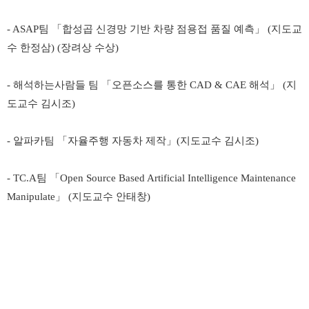
- ASAP
팀
「
합성곱 신경망 기반 차량 점용접 품질 예측
」
(
지도교
수 한정삼
) (
장려상 수상
)
-
해석하는사람들 팀
「
오픈소스를 통한
CAD & CAE
해석
」
(
지
도교수 김시조
)
-
알파카팀
「
자율주행 자동차 제작
」
(
지도교수 김시조
)
- TC.A
팀
「
Open Source Based Artificial Intelligence Maintenance
Manipulate
」
(
지도교수 안태창
)
​