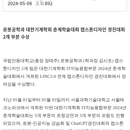
2024-05-08
조회
892
로봇공학과 대한기계학회 춘계학술대회 캡스톤디자인 경진대회
2개 부분 수상
국립안동대학교
(
총장 정태주
)
로봇공학과
(
학과장 김시조
)
캡스
톤디자인
2
개 팀은 대한기계학회
IT
지능융합부문
2024
년 춘계학
술대회에서 개최된
LINC3.0
연계 캡스톤디자인 경진대회에서 장
려상을 수상했다
.
지난
05
월
01
일부터
05
월 03
일까지 서울과학기술대학교 서울테
크노파크에서 개최된 이번 대한기계학회
IT
지능융합부문
2024
년
춘계학술대회는
5
개 부문의 초청강연과
3
개 부문의 포럼도 진행
되었으며
,
로봇
-
인공지능 강습회 및
ChatGPT
경진대회와 캡스톤